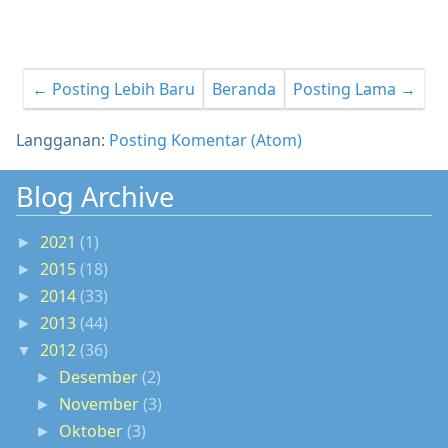
← Posting Lebih Baru
Beranda
Posting Lama →
Langganan:
Posting Komentar (Atom)
Blog Archive
2021
(1)
►
2015
(18)
►
2014
(33)
►
2013
(44)
►
2012
(36)
▼
Desember
(2)
►
November
(3)
►
Oktober
(3)
►