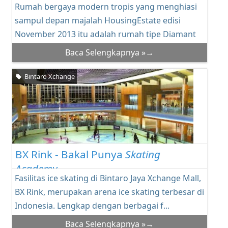
Rumah bergaya modern tropis yang menghiasi
untuk Investasi
sampul depan majalah HousingEstate edisi
November 2013 itu adalah rumah tipe Diamant
di cluster ...
Baca Selengkapnya »→
Bintaro Xchange
BX Rink - Bakal Punya
Skating
Academy
Fasilitas ice skating di Bintaro Jaya Xchange Mall,
BX Rink, merupakan arena ice skating terbesar di
Indonesia. Lengkap dengan berbagai f...
Baca Selengkapnya »→