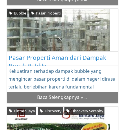
Bubble
Pasar Properti
Pasar Properti Aman dari Dampak
Buruk
Bubble
Kekuatiran terhadap dampak bubble yang
mengincar pasar properti di dalam negeri dirasa
terlalu berlebihan karena fundamental
perekonomian d...
Baca Selengkapnya »→
Bintaro Jaya
Discovery
Discovery Serenity