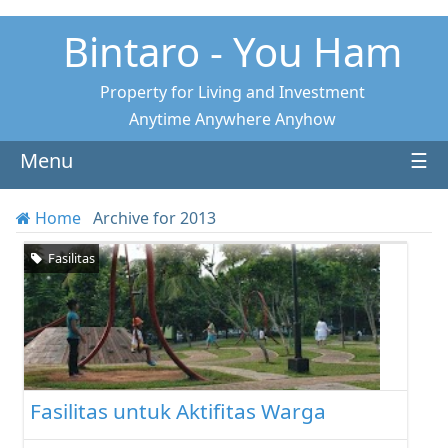
Bintaro - You Ham
Property for Living and Investment
Anytime Anywhere Anyhow
Menu
☰
Home
Archive for 2013
Fasilitas
Fasilitas untuk Aktifitas Warga