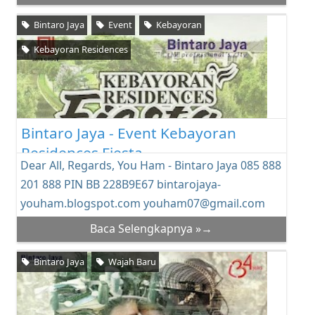
Bintaro Jaya
Event
Kebayoran
Kebayoran Residences
Bintaro Jaya - Event Kebayoran
Residences Fiesta
Dear All, Regards, You Ham - Bintaro Jaya 085 888
201 888 PIN BB 228B9E67 bintarojaya-
youham.blogspot.com youham07@gmail.com
Baca Selengkapnya »→
Bintaro Jaya
Wajah Baru