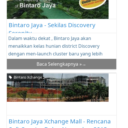
Bintaro Jaya - Sekilas Discovery
Serenity
Dalam waktu dekat , Bintaro Jaya akan
menaikkan kelas hunian district Discovery
dengan men-launch cluster baru yang lebih
premium . Jan...
Baca Selengkapnya »→
Bintaro Xchange
Bintaro Jaya Xchange Mall - Rencana