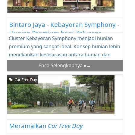
Bintaro Jaya - Kebayoran Symphony -
Hunian Premium bagi Keluarga
Cluster Kebayoran Symphony menjadi hunian
Mapan
premium yang sangat ideal. Konsep hunian lebih
menekankan keselarasan antara hunian dan
lingkung...
Baca Selengkapnya »→
Car Free Day
Meramaikan
Car Free Day