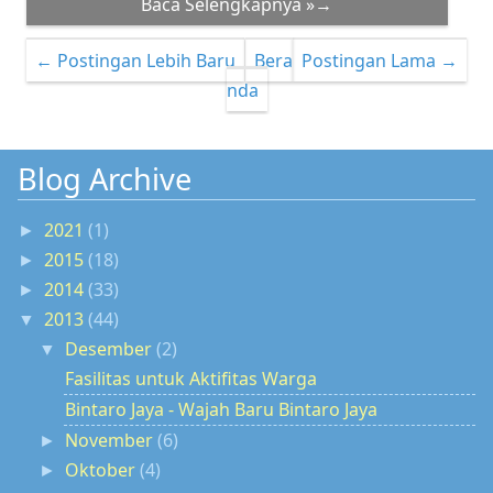
Baca Selengkapnya »→
← Postingan Lebih Baru
Bera
Postingan Lama →
nda
Blog Archive
2021
(1)
►
2015
(18)
►
2014
(33)
►
2013
(44)
▼
Desember
(2)
▼
Fasilitas untuk Aktifitas Warga
Bintaro Jaya - Wajah Baru Bintaro Jaya
November
(6)
►
Oktober
(4)
►