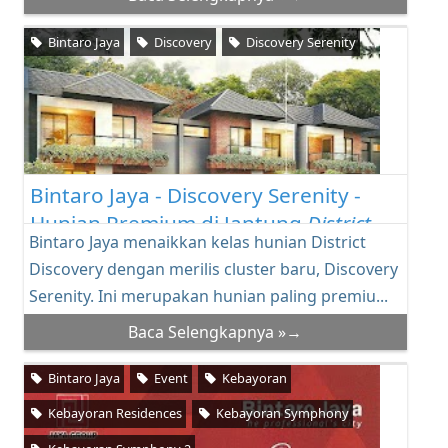
Bintaro Jaya
Discovery
Discovery Serenity
Bintaro Jaya - Discovery Serenity -
Hunian Premium di Jantung
District
Bintaro Jaya menaikkan kelas hunian District
Discovery dengan merilis cluster baru, Discovery
Serenity. Ini merupakan hunian paling premiu...
Baca Selengkapnya »→
Bintaro Jaya
Event
Kebayoran
Kebayoran Residences
Kebayoran Symphony