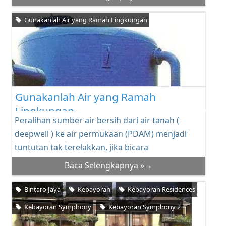
Gunakanlah Air yang Ramah Lingkungan
Gunakanlah Air yang Ramah
Lingkungan
Peralihan sumber air bersih dari air tanah (
deepwell ) ke air permukaan (PDAM) menjadi
tuntutan tak terelakkan, jika bicara
kelangsungan re...
Baca Selengkapnya »→
Bintaro Jaya
Kebayoran
Kebayoran Residences
Kebayoran Symphony
Kebayoran Symphony 2