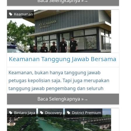
Baca Selengkapnya »→
Keamanan
Keamanan Tanggung Jawab Bersama
Keamanan, bukan hanya tanggung jawab
petugas kepolisian saja. Tapi juga merupakan
tanggung jawab pengembang dan seluruh
warga. Pengelola Kaw...
Baca Selengkapnya »→
Bintaro Jaya
Discovery
District Premium