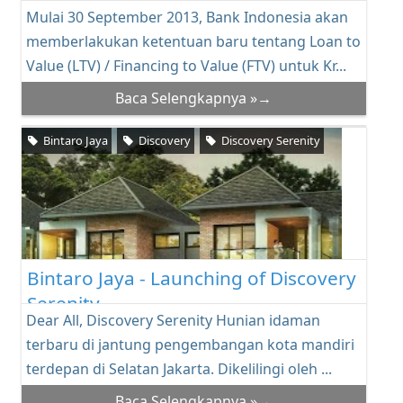
Keluarkan Ketentuan Baru tentang
Mulai 30 September 2013, Bank Indonesia akan
Rasio LTV / FTV
memberlakukan ketentuan baru tentang Loan to
Value (LTV) / Financing to Value (FTV) untuk Kr...
Baca Selengkapnya »→
Bintaro Jaya
Discovery
Discovery Serenity
Bintaro Jaya - Launching of Discovery
Serenity
Dear All, Discovery Serenity Hunian idaman
terbaru di jantung pengembangan kota mandiri
terdepan di Selatan Jakarta. Dikelilingi oleh ...
Baca Selengkapnya »→