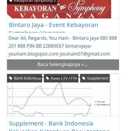
Kebayoran Symphony 2
Bintaro Jaya - Event Kebayoran
Symphony Vaganza
Dear All, Regards, You Ham - Bintaro Jaya 085 888
201 888 PIN BB 228B9E67 bintarojaya-
youham.blogspot.com youham07@gmail.com
Baca Selengkapnya »→
Bank Indonesia
Rasio LTV / FTV
Supplement
Supplement - Bank Indonesia