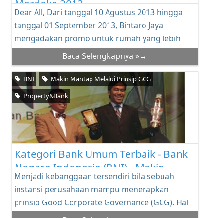
Merdeka 2013
Dear All, Dari tanggal 10 Agustus 2013 hingga
tanggal 01 September 2013, Bintaro Jaya
mengadakan promo untuk rumah yang lebih
tanah, ruma...
Baca Selengkapnya »→
BNI
Makin Mantap Melalui Prinsip GCG
Property&Bank
Kategori Bank Umum Terbaik - Bank
Negara Indonesia (BNI) - Makin
Menjadi kebanggaan tersendiri bila sebuah
Mantap Melalui Prinsip GCG
instansi perusahaan mampu menerapkan
prinsip Good Corporate Governance (GCG). Hal
itulah yang dil...